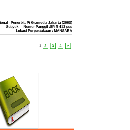
onal - Penerbit: Pt Gramedia Jakarta (2008)
AJEMEN MASJID
Subyek : - Nomor Panggil :SR R 413 pus
Lokasi Perpustakaan : MANSABA
AM PEMBANGUNAN
lis :Supardi
rbit :UII Press
1
2
3
4
>
erbit :2001