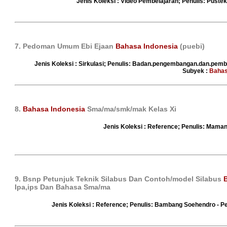
Jenis Koleksi : Video Pembelajaran; Penulis: Puste
7. Pedoman Umum Ebi Ejaan
Bahasa Indonesia
(puebi)
Jenis Koleksi : Sirkulasi; Penulis: Badan.pengembangan.dan.pembi
Subyek :
Bahas
8.
Bahasa Indonesia
Sma/ma/smk/mak Kelas Xi
Jenis Koleksi : Reference; Penulis: Mama
9. Bsnp Petunjuk Teknik Silabus Dan Contoh/model Silabus
Ipa,ips Dan Bahasa Sma/ma
Jenis Koleksi : Reference; Penulis: Bambang Soehendro - 