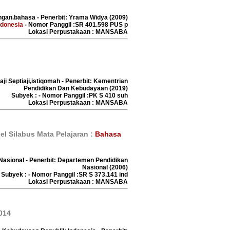
ngan.bahasa - Penerbit: Yrama Widya (2009)
ndonesia
- Nomor Panggil :SR 401.598 PUS p
Lokasi Perpustakaan : MANSABA
ji Septiaji,istiqomah - Penerbit: Kementrian
Pendidikan Dan Kebudayaan (2019)
Subyek : - Nomor Panggil :PK S 410 suh
Lokasi Perpustakaan : MANSABA
l Silabus Mata Pelajaran :
Bahasa
Nasional - Penerbit: Departemen Pendidikan
Nasional (2006)
Subyek : - Nomor Panggil :SR S 373.141 ind
Lokasi Perpustakaan : MANSABA
2014