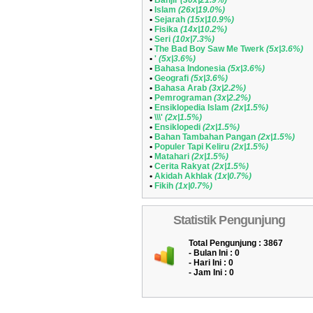
•
Banjir
(30x|21.9%)
•
Islam
(26x|19.0%)
•
Sejarah
(15x|10.9%)
•
Fisika
(14x|10.2%)
•
Seri
(10x|7.3%)
•
The Bad Boy Saw Me Twerk
(5x|3.6%)
•
'
(5x|3.6%)
•
Bahasa Indonesia
(5x|3.6%)
•
Geografi
(5x|3.6%)
•
Bahasa Arab
(3x|2.2%)
•
Pemrograman
(3x|2.2%)
•
Ensiklopedia Islam
(2x|1.5%)
•
\\\'
(2x|1.5%)
•
Ensiklopedi
(2x|1.5%)
•
Bahan Tambahan Pangan
(2x|1.5%)
•
Populer Tapi Keliru
(2x|1.5%)
•
Matahari
(2x|1.5%)
•
Cerita Rakyat
(2x|1.5%)
•
Akidah Akhlak
(1x|0.7%)
•
Fikih
(1x|0.7%)
Statistik Pengunjung
Total Pengunjung : 3867
- Bulan Ini :
0
- Hari Ini :
0
- Jam Ini :
0