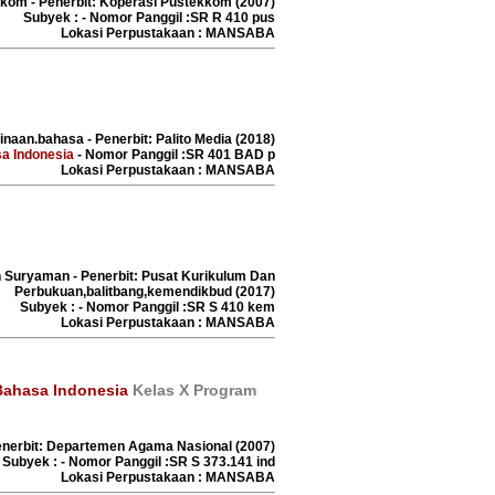
kkom - Penerbit: Koperasi Pustekkom (2007)
Subyek : - Nomor Panggil :SR R 410 pus
Lokasi Perpustakaan : MANSABA
naan.bahasa - Penerbit: Palito Media (2018)
a Indonesia
- Nomor Panggil :SR 401 BAD p
Lokasi Perpustakaan : MANSABA
n Suryaman - Penerbit: Pusat Kurikulum Dan
Perbukuan,balitbang,kemendikbud (2017)
Subyek : - Nomor Panggil :SR S 410 kem
Lokasi Perpustakaan : MANSABA
Bahasa Indonesia
Kelas X Program
Penerbit: Departemen Agama Nasional (2007)
Subyek : - Nomor Panggil :SR S 373.141 ind
Lokasi Perpustakaan : MANSABA