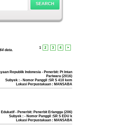
1
2
3
4
>
64 data.
aan Republik Indonesia - Penerbit: Pt Intan
Pariwara (2016)
Subyek : - Nomor Panggil :SR S 410 kem
Lokasi Perpustakaan : MANSABA
 Edukatif - Penerbit: Penerbit Erlangga (206)
Subyek : - Nomor Panggil :SR S EDU k
Lokasi Perpustakaan : MANSABA