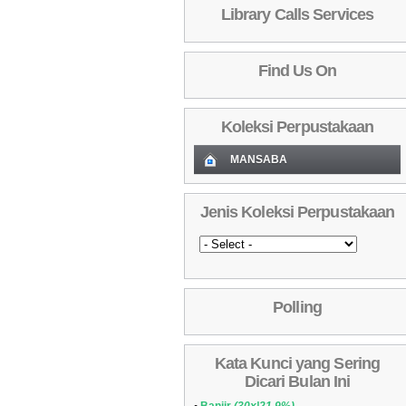
Library Calls Services
Find Us On
Koleksi Perpustakaan
MANSABA
Koleksi Baru (Cover)
01
Jenis Koleksi Perpustakaan
Daftar Koleksi Baru (Tgl.Input)
02
Daftar Koleksi (Pengarang)
03
Daftar Koleksi (Judul)
04
Polling
Daftar Koleksi (Subyek)
05
Daftar Koleksi Banyak
06
Kata Kunci yang Sering
Dipinjam
Daftar Koleksi (Klasifikasi/ddc)
07
Dicari Bulan Ini
Daftar Koleksi (Peruntukan)
08