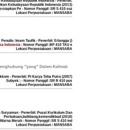
n Kebudayaan Republik Indonesia - Penerbit:
ikan Kebudayaan Republik Indonesia (2013)
ersiapkan Pe - Nomor Panggil :SR S 410 suz
Lokasi Perpustakaan : MANSABA
 Penulis: Imam Taufik - Penerbit: Erlangga ()
a Indonesia
- Nomor Panggil :BP 410 TAU e
Lokasi Perpustakaan : MANSABA
Penghubung "yang" Dalam Kalimat
kkom - Penerbit: Pt Karya Toha Putra (2007)
Subyek : - Nomor Panggil :SR R 410 pus
Lokasi Perpustakaan : MANSABA
n Suryaman - Penerbit: Pusat Kurikulum Dan
Perbukuan,balitbang,kemendikbud (2018)
Warna Merah - Nomor Panggil :SR S 410 ind
Lokasi Perpustakaan : MANSABA