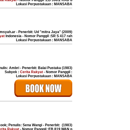
ita Rakyat
- Nomor Panggil :EB 398.2 KAD b
Lokasi Perpustakaan : MANSABA
himsyah.ar - Penerbit: Ud "mitra Jaya" (2009)
yat
Indonesia - Nomor Panggil :SR S 417 rah
Lokasi Perpustakaan : MANSABA
ulis: Ambri - Penerbit: Balai Pustaka (1983)
Subyek :
Cerita Rakyat
- Nomor Panggil :
Lokasi Perpustakaan : MANSABA
Book; Penulis: Sena Wangi - Penerbit: (1983)
rita Rakyat
- Nomor Panggil :EB 819 WAN p