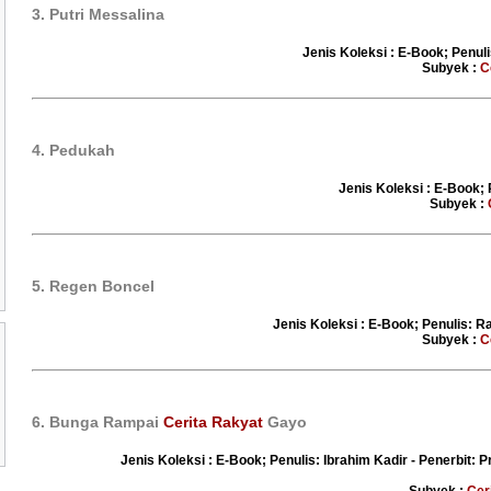
3. Putri Messalina
Jenis Koleksi : E-Book; Penuli
Subyek :
C
4. Pedukah
Jenis Koleksi : E-Book; 
Subyek :
5. Regen Boncel
Jenis Koleksi : E-Book; Penulis: R
Subyek :
C
6. Bunga Rampai
Cerita Rakyat
Gayo
Jenis Koleksi : E-Book; Penulis: Ibrahim Kadir - Penerbit: