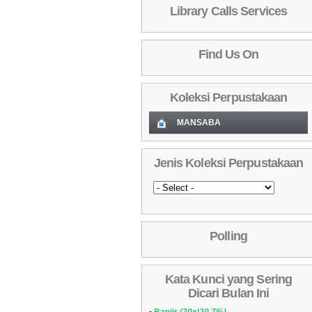
Library Calls Services
Find Us On
Koleksi Perpustakaan
MANSABA
Koleksi Baru (Cover)
01
Jenis Koleksi Perpustakaan
Daftar Koleksi Baru (Tgl.Input)
02
Daftar Koleksi (Pengarang)
03
Daftar Koleksi (Judul)
04
Polling
Daftar Koleksi (Subyek)
05
Daftar Koleksi Banyak
06
Kata Kunci yang Sering
Dipinjam
Daftar Koleksi (Klasifikasi/ddc)
07
Dicari Bulan Ini
Daftar Koleksi (Peruntukan)
08