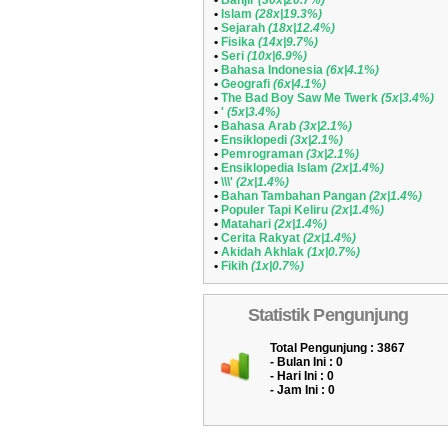
•
Banjir
(30x|20.7%)
•
Islam
(28x|19.3%)
•
Sejarah
(18x|12.4%)
•
Fisika
(14x|9.7%)
•
Seri
(10x|6.9%)
•
Bahasa Indonesia
(6x|4.1%)
•
Geografi
(6x|4.1%)
•
The Bad Boy Saw Me Twerk
(5x|3.4%)
•
'
(5x|3.4%)
•
Bahasa Arab
(3x|2.1%)
•
Ensiklopedi
(3x|2.1%)
•
Pemrograman
(3x|2.1%)
•
Ensiklopedia Islam
(2x|1.4%)
•
\\\'
(2x|1.4%)
•
Bahan Tambahan Pangan
(2x|1.4%)
•
Populer Tapi Keliru
(2x|1.4%)
•
Matahari
(2x|1.4%)
•
Cerita Rakyat
(2x|1.4%)
•
Akidah Akhlak
(1x|0.7%)
•
Fikih
(1x|0.7%)
Statistik Pengunjung
Total Pengunjung : 3867
- Bulan Ini :
0
- Hari Ini :
0
- Jam Ini :
0