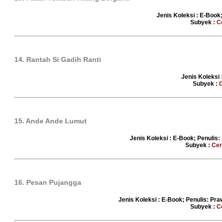
Jenis Koleksi : E-Book
Subyek :
C
14. Rantah Si Gadih Ranti
Jenis Koleksi 
Subyek :
15. Ande Ande Lumut
Jenis Koleksi : E-Book; Penulis: 
Subyek :
Cer
16. Pesan Pujangga
Jenis Koleksi : E-Book; Penulis: Pra
Subyek :
C