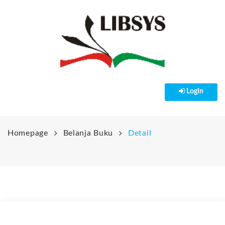
LogIn
HOME
PENDAFTARAN
Homepage
Belanja Buku
Detail
PRODUK & LAYANAN
NEWS
LibSys Online
Belanja Buku
KERJASAMA
Pengetahuan